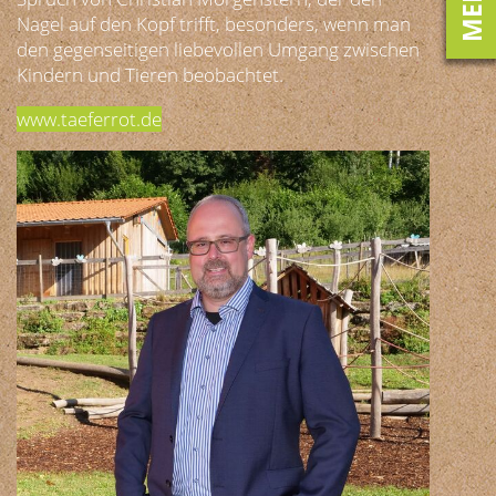
MENÜ
Nagel auf den Kopf trifft, besonders, wenn man
den gegenseitigen liebevollen Umgang zwischen
Kindern und Tieren beobachtet.
www.taeferrot.de